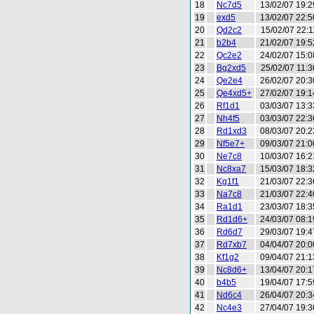
18
Nc7d5
13/02/07 19:2
19
exd5
13/02/07 22:5
20
Qd2c2
15/02/07 22:1
21
b2b4
21/02/07 19:5
22
Qc2e2
24/02/07 15:0
23
Bg2xd5
25/02/07 11:3
24
Qe2e4
26/02/07 20:3
25
Qe4xd5+
27/02/07 19:1
26
Rf1d1
03/03/07 13:3
27
Nh4f5
03/03/07 22:3
28
Rd1xd3
08/03/07 20:2
29
Nf5e7+
09/03/07 21:0
30
Ne7c8
10/03/07 16:2
31
Nc8xa7
15/03/07 18:3
32
Kg1f1
21/03/07 22:3
33
Na7c8
21/03/07 22:4
34
Ra1d1
23/03/07 18:3
35
Rd1d6+
24/03/07 08:1
36
Rd6d7
29/03/07 19:4
37
Rd7xb7
04/04/07 20:0
38
Kf1g2
09/04/07 21:1
39
Nc8d6+
13/04/07 20:1
40
b4b5
19/04/07 17:5
41
Nd6c4
26/04/07 20:3
42
Nc4e3
27/04/07 19:3