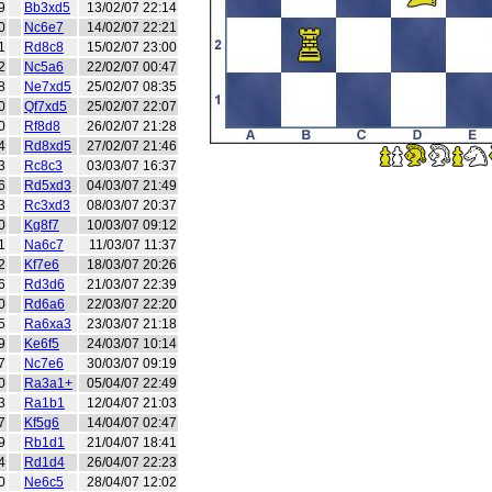
9
Bb3xd5
13/02/07 22:14
0
Nc6e7
14/02/07 22:21
1
Rd8c8
15/02/07 23:00
2
Nc5a6
22/02/07 00:47
8
Ne7xd5
25/02/07 08:35
0
Qf7xd5
25/02/07 22:07
0
Rf8d8
26/02/07 21:28
4
Rd8xd5
27/02/07 21:46
3
Rc8c3
03/03/07 16:37
6
Rd5xd3
04/03/07 21:49
3
Rc3xd3
08/03/07 20:37
0
Kg8f7
10/03/07 09:12
1
Na6c7
11/03/07 11:37
2
Kf7e6
18/03/07 20:26
6
Rd3d6
21/03/07 22:39
0
Rd6a6
22/03/07 22:20
5
Ra6xa3
23/03/07 21:18
9
Ke6f5
24/03/07 10:14
7
Nc7e6
30/03/07 09:19
0
Ra3a1+
05/04/07 22:49
3
Ra1b1
12/04/07 21:03
7
Kf5g6
14/04/07 02:47
9
Rb1d1
21/04/07 18:41
4
Rd1d4
26/04/07 22:23
0
Ne6c5
28/04/07 12:02