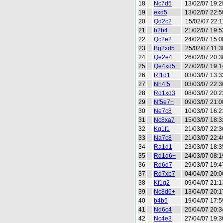
18
Nc7d5
13/02/07 19:2
19
exd5
13/02/07 22:5
20
Qd2c2
15/02/07 22:1
21
b2b4
21/02/07 19:5
22
Qc2e2
24/02/07 15:0
23
Bg2xd5
25/02/07 11:3
24
Qe2e4
26/02/07 20:3
25
Qe4xd5+
27/02/07 19:1
26
Rf1d1
03/03/07 13:3
27
Nh4f5
03/03/07 22:3
28
Rd1xd3
08/03/07 20:2
29
Nf5e7+
09/03/07 21:0
30
Ne7c8
10/03/07 16:2
31
Nc8xa7
15/03/07 18:3
32
Kg1f1
21/03/07 22:3
33
Na7c8
21/03/07 22:4
34
Ra1d1
23/03/07 18:3
35
Rd1d6+
24/03/07 08:1
36
Rd6d7
29/03/07 19:4
37
Rd7xb7
04/04/07 20:0
38
Kf1g2
09/04/07 21:1
39
Nc8d6+
13/04/07 20:1
40
b4b5
19/04/07 17:5
41
Nd6c4
26/04/07 20:3
42
Nc4e3
27/04/07 19:3