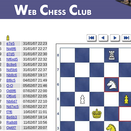
3
e7e5
31/01/07 22:23
5
Ng8f6
31/01/07 22:27
9
d7d5
31/01/07 22:30
1
Nf6xd5
31/01/07 22:32
2
Bc8e6
31/01/07 22:33
6
Nd5b6
31/01/07 22:37
8
Nb8c6
01/02/07 19:17
7
Bf8c5
04/02/07 21:49
5
O-O
05/02/07 21:46
0
Qd8f6
07/02/07 22:00
3
Qf6g6
07/02/07 22:05
7
Nb6d7
07/02/07 22:10
6
Nd7xc5
07/02/07 22:27
7
f7f6
10/02/07 11:01
3
Be6b3
10/02/07 18:14
9
Ra8d8
11/02/07 10:56
5
Qg6f7
11/02/07 20:07