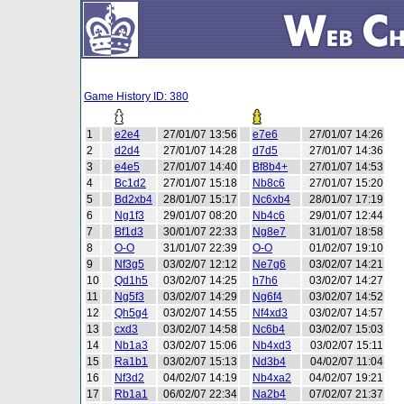
Game History ID: 380
1
e2e4
27/01/07 13:56
e7e6
27/01/07 14:26
2
d2d4
27/01/07 14:28
d7d5
27/01/07 14:36
3
e4e5
27/01/07 14:40
Bf8b4+
27/01/07 14:53
4
Bc1d2
27/01/07 15:18
Nb8c6
27/01/07 15:20
5
Bd2xb4
28/01/07 15:17
Nc6xb4
28/01/07 17:19
6
Ng1f3
29/01/07 08:20
Nb4c6
29/01/07 12:44
7
Bf1d3
30/01/07 22:33
Ng8e7
31/01/07 18:58
8
O-O
31/01/07 22:39
O-O
01/02/07 19:10
9
Nf3g5
03/02/07 12:12
Ne7g6
03/02/07 14:21
10
Qd1h5
03/02/07 14:25
h7h6
03/02/07 14:27
11
Ng5f3
03/02/07 14:29
Ng6f4
03/02/07 14:52
12
Qh5g4
03/02/07 14:55
Nf4xd3
03/02/07 14:57
13
cxd3
03/02/07 14:58
Nc6b4
03/02/07 15:03
14
Nb1a3
03/02/07 15:06
Nb4xd3
03/02/07 15:11
15
Ra1b1
03/02/07 15:13
Nd3b4
04/02/07 11:04
16
Nf3d2
04/02/07 14:19
Nb4xa2
04/02/07 19:21
17
Rb1a1
06/02/07 22:34
Na2b4
07/02/07 21:37