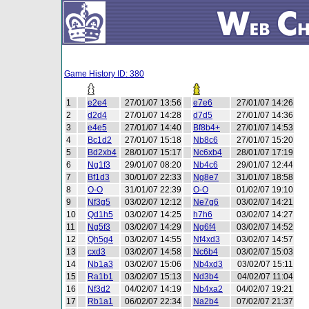
Game History ID: 380
1
e2e4
27/01/07 13:56
e7e6
27/01/07 14:26
2
d2d4
27/01/07 14:28
d7d5
27/01/07 14:36
3
e4e5
27/01/07 14:40
Bf8b4+
27/01/07 14:53
4
Bc1d2
27/01/07 15:18
Nb8c6
27/01/07 15:20
5
Bd2xb4
28/01/07 15:17
Nc6xb4
28/01/07 17:19
6
Ng1f3
29/01/07 08:20
Nb4c6
29/01/07 12:44
7
Bf1d3
30/01/07 22:33
Ng8e7
31/01/07 18:58
8
O-O
31/01/07 22:39
O-O
01/02/07 19:10
9
Nf3g5
03/02/07 12:12
Ne7g6
03/02/07 14:21
10
Qd1h5
03/02/07 14:25
h7h6
03/02/07 14:27
11
Ng5f3
03/02/07 14:29
Ng6f4
03/02/07 14:52
12
Qh5g4
03/02/07 14:55
Nf4xd3
03/02/07 14:57
13
cxd3
03/02/07 14:58
Nc6b4
03/02/07 15:03
14
Nb1a3
03/02/07 15:06
Nb4xd3
03/02/07 15:11
15
Ra1b1
03/02/07 15:13
Nd3b4
04/02/07 11:04
16
Nf3d2
04/02/07 14:19
Nb4xa2
04/02/07 19:21
17
Rb1a1
06/02/07 22:34
Na2b4
07/02/07 21:37