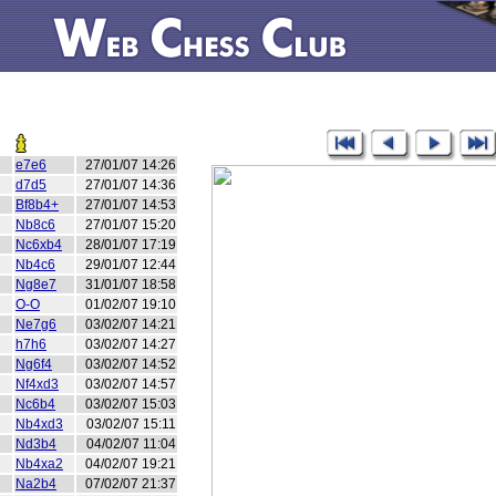
e7e6
27/01/07 14:26
d7d5
27/01/07 14:36
Bf8b4+
27/01/07 14:53
Nb8c6
27/01/07 15:20
Nc6xb4
28/01/07 17:19
Nb4c6
29/01/07 12:44
Ng8e7
31/01/07 18:58
O-O
01/02/07 19:10
Ne7g6
03/02/07 14:21
h7h6
03/02/07 14:27
Ng6f4
03/02/07 14:52
Nf4xd3
03/02/07 14:57
Nc6b4
03/02/07 15:03
Nb4xd3
03/02/07 15:11
Nd3b4
04/02/07 11:04
Nb4xa2
04/02/07 19:21
Na2b4
07/02/07 21:37