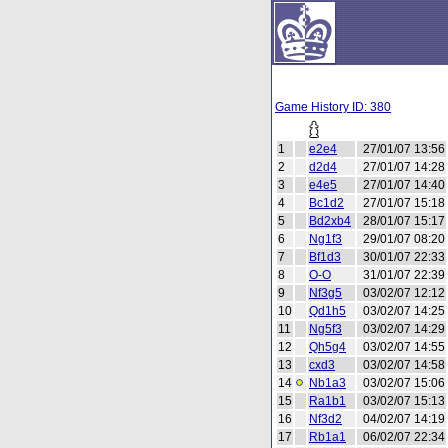
Game History ID: 380
1
e2e4
27/01/07 13:56
2
d2d4
27/01/07 14:28
3
e4e5
27/01/07 14:40
4
Bc1d2
27/01/07 15:18
5
Bd2xb4
28/01/07 15:17
6
Ng1f3
29/01/07 08:20
7
Bf1d3
30/01/07 22:33
8
O-O
31/01/07 22:39
9
Nf3g5
03/02/07 12:12
10
Qd1h5
03/02/07 14:25
11
Ng5f3
03/02/07 14:29
12
Qh5g4
03/02/07 14:55
13
cxd3
03/02/07 14:58
14
Nb1a3
03/02/07 15:06
15
Ra1b1
03/02/07 15:13
16
Nf3d2
04/02/07 14:19
17
Rb1a1
06/02/07 22:34