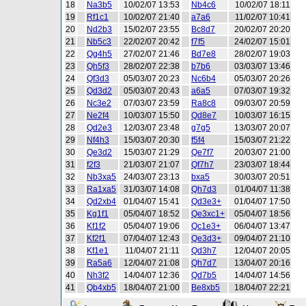
18
Na3b5
10/02/07 13:53
Nb4c6
10/02/07 18:11
19
Rf1c1
10/02/07 21:40
a7a6
11/02/07 10:41
20
Nd2b3
15/02/07 23:55
Bc8d7
20/02/07 20:20
21
Nb5c3
22/02/07 20:42
f7f5
24/02/07 15:01
22
Qg4h5
27/02/07 21:46
Bd7e8
28/02/07 19:03
23
Qh5f3
28/02/07 22:38
b7b6
03/03/07 13:46
24
Qf3d3
05/03/07 20:23
Nc6b4
05/03/07 20:26
25
Qd3d2
05/03/07 20:43
a6a5
07/03/07 19:32
26
Nc3e2
07/03/07 23:59
Ra8c8
09/03/07 20:59
27
Ne2f4
10/03/07 15:50
Qd8e7
10/03/07 16:15
28
Qd2e3
12/03/07 23:48
g7g5
13/03/07 20:07
29
Nf4h3
15/03/07 20:30
f5f4
15/03/07 21:22
30
Qe3d2
15/03/07 21:29
Qe7f7
20/03/07 21:00
31
f2f3
21/03/07 21:07
Qf7h7
23/03/07 18:44
32
Nb3xa5
24/03/07 23:13
bxa5
30/03/07 20:51
33
Ra1xa5
31/03/07 14:08
Qh7d3
01/04/07 11:38
34
Qd2xb4
01/04/07 15:41
Qd3e3+
01/04/07 17:50
35
Kg1f1
05/04/07 18:52
Qe3xc1+
05/04/07 18:56
36
Kf1f2
05/04/07 19:06
Qc1e3+
06/04/07 13:47
37
Kf2f1
07/04/07 12:43
Qe3d3+
09/04/07 21:10
38
Kf1e1
11/04/07 21:11
Qd3h7
12/04/07 20:05
39
Ra5a6
12/04/07 21:08
Qh7d7
13/04/07 20:16
40
Nh3f2
14/04/07 12:36
Qd7b5
14/04/07 14:56
41
Qb4xb5
18/04/07 21:00
Be8xb5
18/04/07 22:21