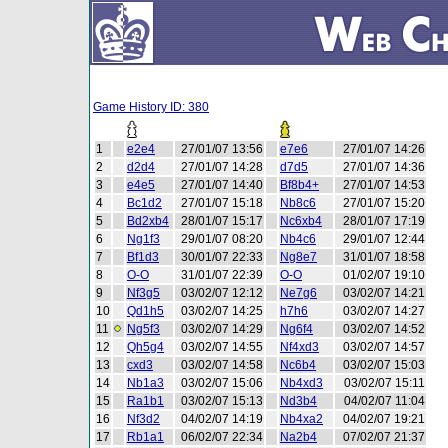
Game History ID: 380
1
e2e4
27/01/07 13:56
e7e6
27/01/07 14:26
2
d2d4
27/01/07 14:28
d7d5
27/01/07 14:36
3
e4e5
27/01/07 14:40
Bf8b4+
27/01/07 14:53
4
Bc1d2
27/01/07 15:18
Nb8c6
27/01/07 15:20
5
Bd2xb4
28/01/07 15:17
Nc6xb4
28/01/07 17:19
6
Ng1f3
29/01/07 08:20
Nb4c6
29/01/07 12:44
7
Bf1d3
30/01/07 22:33
Ng8e7
31/01/07 18:58
8
O-O
31/01/07 22:39
O-O
01/02/07 19:10
9
Nf3g5
03/02/07 12:12
Ne7g6
03/02/07 14:21
10
Qd1h5
03/02/07 14:25
h7h6
03/02/07 14:27
11
Ng5f3
03/02/07 14:29
Ng6f4
03/02/07 14:52
12
Qh5g4
03/02/07 14:55
Nf4xd3
03/02/07 14:57
13
cxd3
03/02/07 14:58
Nc6b4
03/02/07 15:03
14
Nb1a3
03/02/07 15:06
Nb4xd3
03/02/07 15:11
15
Ra1b1
03/02/07 15:13
Nd3b4
04/02/07 11:04
16
Nf3d2
04/02/07 14:19
Nb4xa2
04/02/07 19:21
17
Rb1a1
06/02/07 22:34
Na2b4
07/02/07 21:37