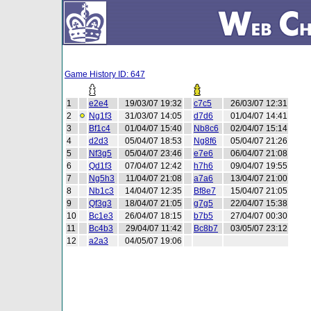
Game History ID: 647
1
e2e4
19/03/07 19:32
c7c5
26/03/07 12:31
2
Ng1f3
31/03/07 14:05
d7d6
01/04/07 14:41
3
Bf1c4
01/04/07 15:40
Nb8c6
02/04/07 15:14
4
d2d3
05/04/07 18:53
Ng8f6
05/04/07 21:26
5
Nf3g5
05/04/07 23:46
e7e6
06/04/07 21:08
6
Qd1f3
07/04/07 12:42
h7h6
09/04/07 19:55
7
Ng5h3
11/04/07 21:08
a7a6
13/04/07 21:00
8
Nb1c3
14/04/07 12:35
Bf8e7
15/04/07 21:05
9
Qf3g3
18/04/07 21:05
g7g5
22/04/07 15:38
10
Bc1e3
26/04/07 18:15
b7b5
27/04/07 00:30
11
Bc4b3
29/04/07 11:42
Bc8b7
03/05/07 23:12
12
a2a3
04/05/07 19:06