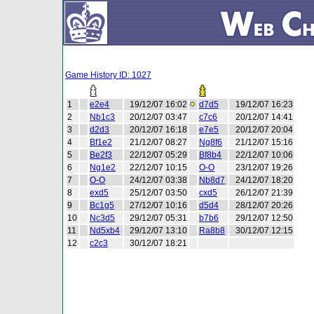
Game History ID: 1027
1
e2e4
19/12/07 16:02
d7d5
19/12/07 16:23
2
Nb1c3
20/12/07 03:47
c7c6
20/12/07 14:41
3
d2d3
20/12/07 16:18
e7e5
20/12/07 20:04
4
Bf1e2
21/12/07 08:27
Ng8f6
21/12/07 15:16
5
Be2f3
22/12/07 05:29
Bf8b4
22/12/07 10:06
6
Ng1e2
22/12/07 10:15
O-O
23/12/07 19:26
7
O-O
24/12/07 03:38
Nb8d7
24/12/07 18:20
8
exd5
25/12/07 03:50
cxd5
26/12/07 21:39
9
Bc1g5
27/12/07 10:16
d5d4
28/12/07 20:26
10
Nc3d5
29/12/07 05:31
b7b6
29/12/07 12:50
11
Nd5xb4
29/12/07 13:10
Ra8b8
30/12/07 12:15
12
c2c3
30/12/07 18:21